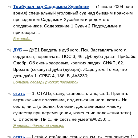
Трибунал над Саддамом Хусейном
— (1 июля 2004 наст.
73
время) специальный уголовный суд над бывшим иракским
президентом Саддамом Хусейном и рядом его
сподвижников. Содержание 1 Судьи 2 Подсудимые и
приговоры …
Википедия
ДУБ
— ДУБ1 Вводить в дуб кого. Пск. Заставлять кого л.
74
сердиться, нервничать. ПОС 3, 46. Дуб дуба давит. Прибайк.
Одобр. Об очень здоровых, крепких людях. СНФП, 62.
Врезать (секануть) дуба (дубаря). Жарг. угол. То же, что
дать дуба 1. СРВС 4, 136; Б.,&#8230; …
Большой словарь русских поговорок
стать
— 1. СТАТЬ, стану, станешь; стань; св. 1. Принять
75
вертикальное положение, подняться на ноги; встать. Ни
сесть, ни с. (о болях, болезни, доставляемых живому
существу при перемещении, изменении положения тела).
С. с постели. Ни с., ни сесть не умеет&#8230; …
Энциклопедический словарь
стать
— I ста/ну, ста/нешь; стань; св. см. тж. становиться 1)
76