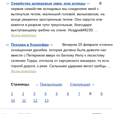
Семейство аспидовые змеи, или аспиды
— В
79
первом семействе аспидовых мы соединяем змей с
вытянутым телом, маленькой головой, вальковатым, на
конце умеренно заостренным телом. Оно округло или
кажется в разрезе тупо треугольным, благодаря
выступающему гребню на спине. Ноздри&#8230; …
Жизнь животных
Поездка в Кордофан
— Вечером 25 февраля отлично
80
оснащенная дахабие, которая должна была довезти нас
вместе с Петериком вверх по Белому Нилу к лесистому
селению Торра, отплыла от хартумского мишераэ, то есть
торной дороги, к реке. Сильными ударами весел гребцы …
Жизнь животных
Страницы
←
Предыдущая
Следующая
→
1
2
3
4
5
6
7
8
9
10
11
12
13