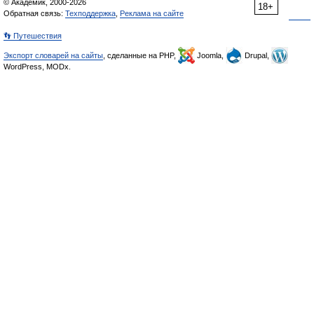
© Академик, 2000-2026
18+
Обратная связь:
Техподдержка
,
Реклама на сайте
👣 Путешествия
Экспорт словарей на сайты
, сделанные на PHP,
Joomla,
Drupal,
WordPress, MODx.