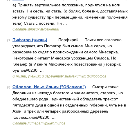
а) Принять вертикальное положение, подняться на ноги;
встать. Ни сесть, ни стать. (о болях, болезни, доставляемых
живому существу при перемещении, изменении положения
тела) Стать с постели. Ни …
Словарь многих выражений
Пифагор (жизнь)
— Порфирий Почти все согласно
77
утверждают, что Пифагор был сыном Мне сарха, но
разноречиво судят о происхождении самого Мнесарха.
Некоторые считают Мнесарха уроженцем Самоса. Но
Клеанф (в V книге Мифических повествований ) говорит,
будто&#8230; …
О жизни, учениях и изречениях знаменитых философов
Обломов, Илья Ильич ("Обломов")
— Смотри также
78
Дворянин из некогда богатого и знаменитого, старого , но
обедневшего рода , единственный обладатель трехсот
пятидесяти душ в одной из отдаленных губерний, чуть не в
Азии, и трех или четырех разбросанных деревень .
Коллежский&#8230; …
Словарь литературных типов